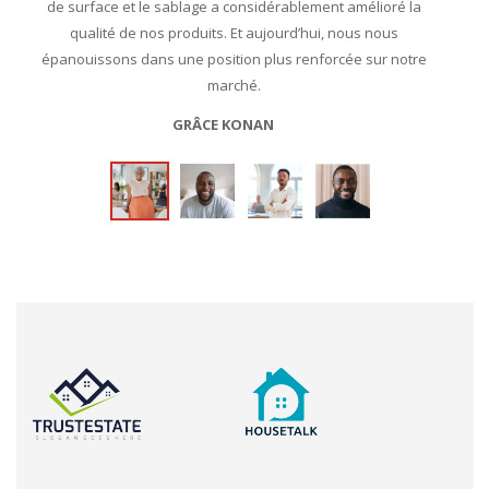
rigoureuses en matière de qualité de traitement de surface.
de surface et le sablage a considérablement amélioré la
TDS
qualité de nos produits. Et aujourd’hui, nous nous
HANS DIALLO
épanouissons dans une position plus renforcée sur notre
marché.
GRÂCE KONAN