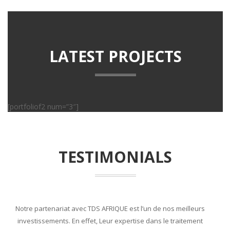
LATEST PROJECTS
[portfoliof2 num=”3″]
TESTIMONIALS
Notre partenariat avec TDS AFRIQUE est l’un de nos meilleurs
En tant que leader de l’industrie, nous ne faisons confiance
La
investissements. En effet, Leur expertise dans le traitement
qu’aux meilleurs. TDS AFRIQUE a su répondre à nos normes
clie