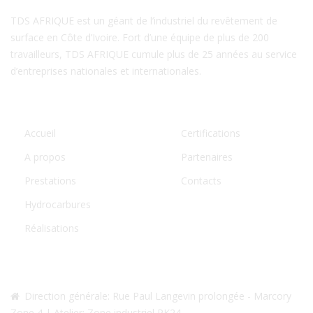
TDS AFRIQUE est un géant de l’industriel du revêtement de
surface en Côte d’Ivoire. Fort d’une équipe de plus de 200
travailleurs, TDS AFRIQUE cumule plus de 25 années au service
d’entreprises nationales et internationales.
LIENS UTILES
Accueil
Certifications
A propos
Partenaires
Prestations
Contacts
Hydrocarbures
Réalisations
NOS CONTACTS
Direction générale: Rue Paul Langevin prolongée - Marcory
Zone 4 | Atelier: Zone industriel PK24