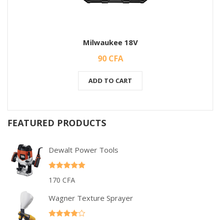
Milwaukee 18V
90
CFA
ADD TO CART
FEATURED PRODUCTS
Dewalt Power Tools
Rated
5.00
170
CFA
out of 5
Wagner Texture Sprayer