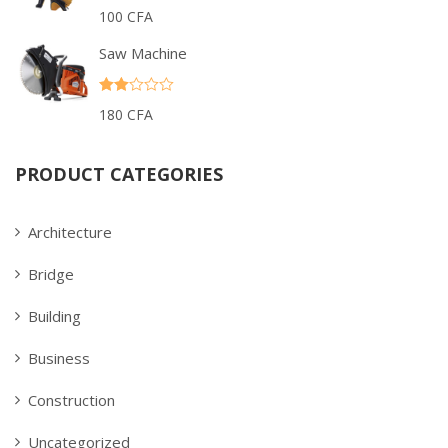
Rated
100
CFA
4.00
out
of 5
Saw Machine
Rate
180
CFA
d
2.00
out
of 5
PRODUCT CATEGORIES
Architecture
Bridge
Building
Business
Construction
Uncategorized