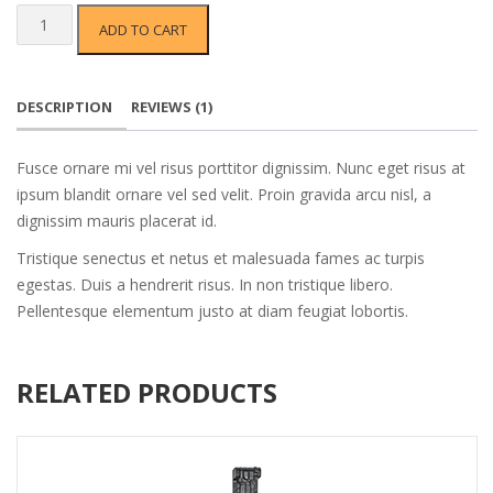
rating
Dewalt
ADD TO CART
Power
Tools
quantity
DESCRIPTION
REVIEWS (1)
Fusce ornare mi vel risus porttitor dignissim. Nunc eget risus at
ipsum blandit ornare vel sed velit. Proin gravida arcu nisl, a
dignissim mauris placerat id.
Tristique senectus et netus et malesuada fames ac turpis
egestas. Duis a hendrerit risus. In non tristique libero.
Pellentesque elementum justo at diam feugiat lobortis.
RELATED PRODUCTS