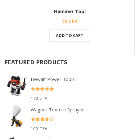
Hammer Tool
70
CFA
ADD TO CART
FEATURED PRODUCTS
Dewalt Power Tools
Rated
5.00
170
CFA
out of 5
Wagner Texture Sprayer
Rated
100
CFA
4.00
out
of 5