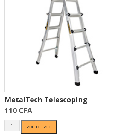
MetalTech Telescoping
110
CFA
MetalTech
ADD TO CART
Telescoping