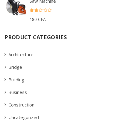
Saw Machine
Rate
180
CFA
d
2.00
out
of 5
PRODUCT CATEGORIES
Architecture
Bridge
Building
Business
Construction
Uncategorized